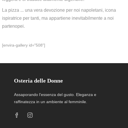
La pizza ... una vera devozione per noi napoletani, icona
ispiratrice per tanti, ma appartiene inevitabilmente a noi
partenopei.
[envira-gallery id="508"]
Osteria delle Donne
Assaporando l'essenza del gusto. Eleganza e
raffinatezza in un ambiente al femminile.